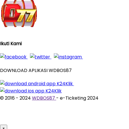
Ikuti Kami
DOWNLOAD APLIKASI WDBOS87
© 2016 - 2024
WDBOS87
- e-Ticketing 2024
×