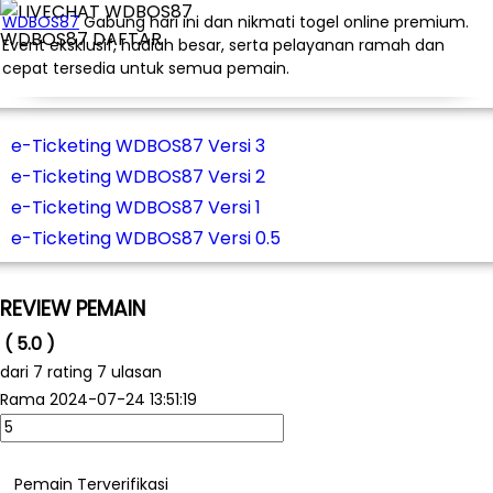
WDBOS87
Gabung hari ini dan nikmati togel online premium.
WDBOS87 DAFTAR
Event eksklusif, hadiah besar, serta pelayanan ramah dan
cepat tersedia untuk semua pemain.
e-Ticketing WDBOS87 Versi 3
e-Ticketing WDBOS87 Versi 2
e-Ticketing WDBOS87 Versi 1
e-Ticketing WDBOS87 Versi 0.5
REVIEW PEMAIN
( 5.0 )
dari
7
rating 7 ulasan
Rama
2024-07-24 13:51:19
Pemain Terverifikasi